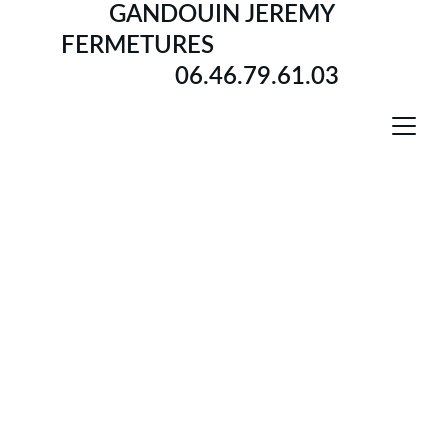
GANDOUIN JEREMY 
FERMETURES                             
           06.46.79.61.03
            PVC
profondeur de la construction 60 mm
épaisseur de vitrage de 4 à 20 mm de 
largeur
fonction de mouvement simple de 
l'ouvrant
poids maximal de 60 kg